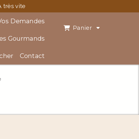
très vite
Vos Demandes
Panier
Des Gourmands
cher
Contact
e