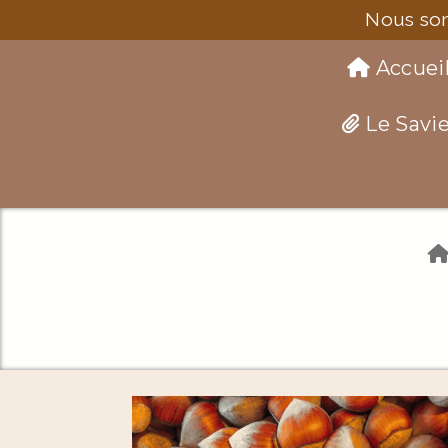
Nous som
Accuei
Le Savie